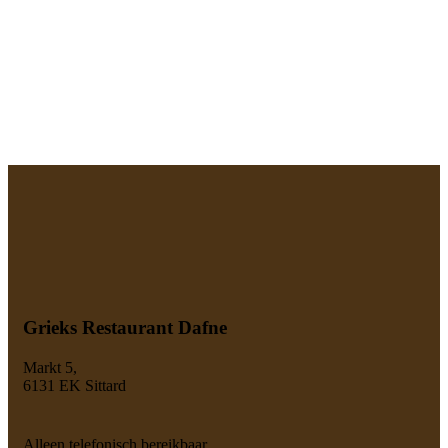
Grieks Restaurant Dafne
Markt 5,
6131 EK Sittard
Alleen telefonisch bereikbaar