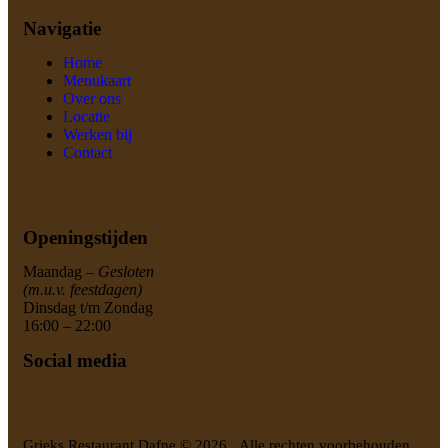
Navigatie
Home
Menukaart
Over ons
Locatie
Werken bij
Contact
Openingstijden
Maandag –
Gesloten
(m.u.v. feestdagen)
Dinsdag t/m Zondag
16:00 – 22:00
Social media
Grieks Restaurant Dafne © 2026. Alle rechten voorbehouden.